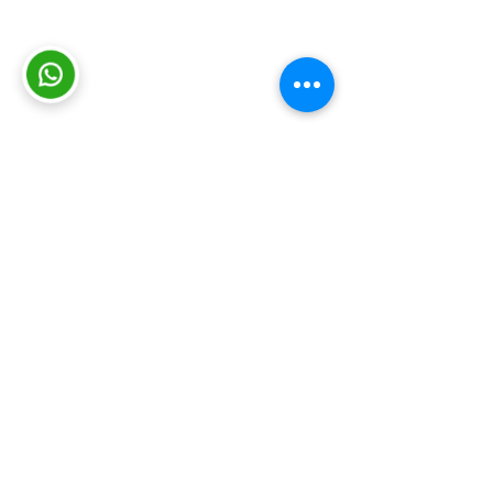
Consultas y sugerencias
|
Contacto
|
Trabajá con nosotros
|
Mapa del
sitio
|
Intranet
|
Viáticos
|
Política de
cookies
|
Protección de datos
© INEFOP 2026
Somos el Instituto Nacional de Empleo
y Formación Profesional (INEFOP).
Brindamos oportunidades de
capacitación y formación a personas,
empresas y organizaciones con el fin
de mejorar las condiciones de