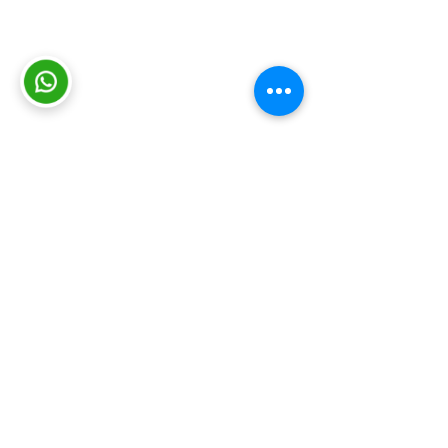
Consultas y sugerencias
|
Contacto
|
Trabajá con nosotros
|
Mapa del
sitio
|
Intranet
|
Viáticos
|
Política de
cookies
|
Protección de datos
© INEFOP 2026
Somos el Instituto Nacional de Empleo
y Formación Profesional (INEFOP).
Brindamos oportunidades de
capacitación y formación a personas,
empresas y organizaciones con el fin