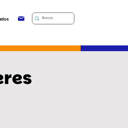
ados
eres