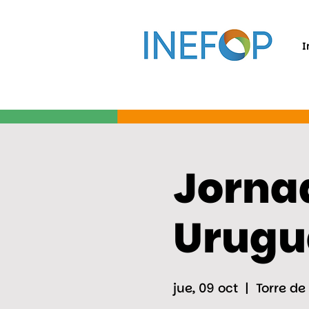
I
Jornad
Urugu
jue, 09 oct
  |  
Torre de