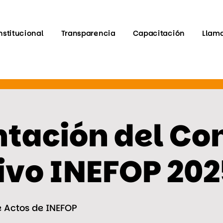
nstitucional
Transparencia
Capacitación
Llam
tación del Co
ivo INEFOP 202
e Actos de INEFOP