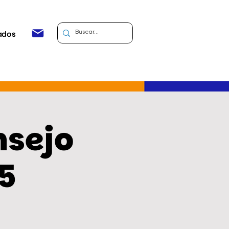
ados
nsejo
5