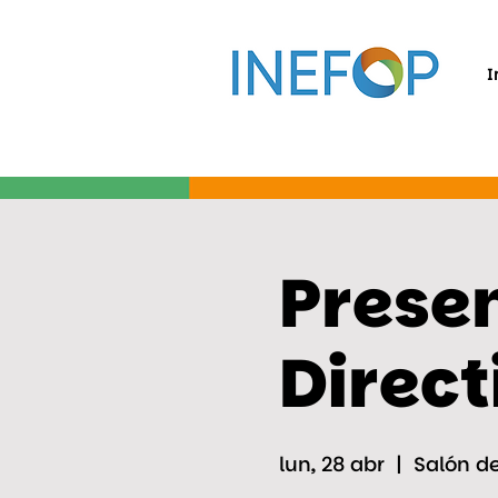
I
Presen
Direct
lun, 28 abr
  |  
Salón d