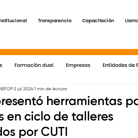
nstitucional
Transparencia
Capacitación
Llam
s
Formación dual
Empresas
Entidades de 
Programa RET
Inclusión
Mejorando el CV de 
INEFOP
2 jul 2024
1 min de lectura
resentó herramientas p
en ciclo de talleres
Fortalezas
Mejorando el CV de Uruguay
Progra
os por CUTI