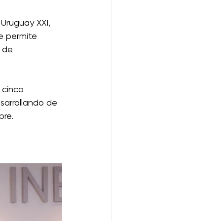
Uruguay XXI, 
e permite 
 de 
 cinco 
sarrollando de 
re. 