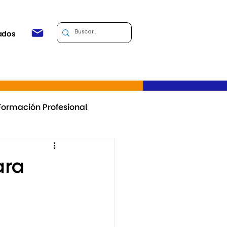
ados
Formación Profesional
Uruguay
+Fortalezas
ara
ma de formación docente