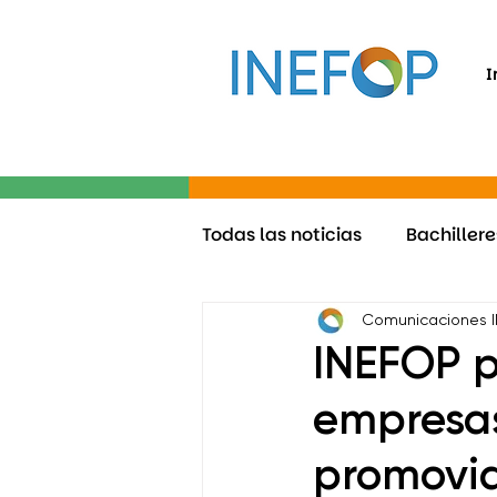
I
Todas las noticias
Bachillere
INEFOP 15 años
Ride
Comunicaciones 
INEFOP p
Proyectos inclusivos
empresas 
+ 
promovid