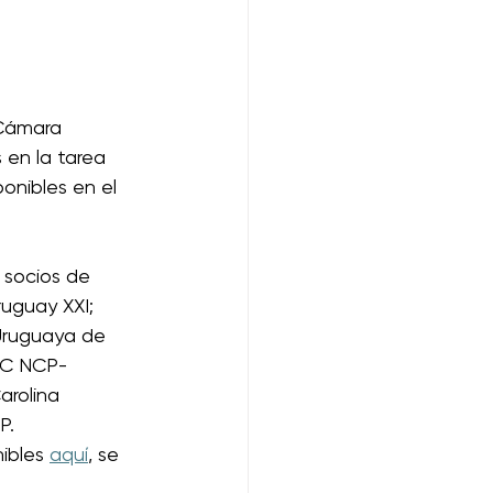
 Cámara 
 en la tarea 
onibles en el 
 socios de 
ruguay XXI; 
Uruguaya de 
LAC NCP-
arolina 
P. 
ibles 
aquí
, se 