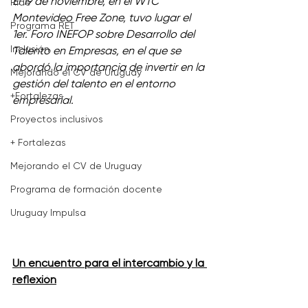
El 19 de noviembre, en el WTC 
Ride
Montevideo Free Zone, tuvo lugar el 
Programa RET
1er. Foro INEFOP sobre Desarrollo del 
Inclusión
Talento en Empresas, en el que se 
abordó la importancia de invertir en la 
Mejorando el CV de Uruguay
gestión del talento en el entorno 
+Fortalezas
empresarial. 
Proyectos inclusivos
+ Fortalezas
Mejorando el CV de Uruguay
Programa de formación docente
Uruguay Impulsa
Un encuentro para el intercambio y la 
reflexión