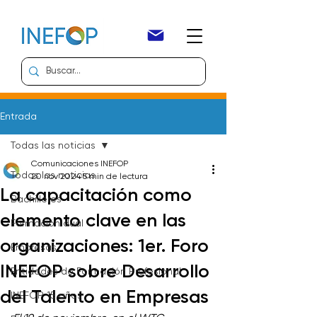
Entrada
Todas las noticias
Comunicaciones INEFOP
Todas las noticias
20 nov 2024
5 min de lectura
La capacitación como
Bachilleres
elemento clave en las
Formación dual
organizaciones: 1er. Foro
Empresas
INEFOP sobre Desarrollo
Entidades de Formación Profesional
del Talento en Empresas
INEFOP 15 años