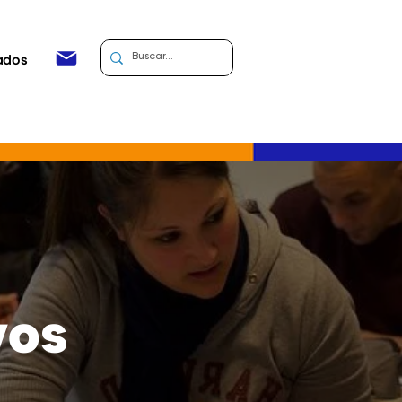
ados
vos