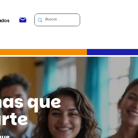
ados
mas que
rte
que