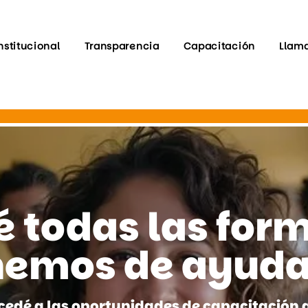
nstitucional
Transparencia
Capacitación
Llam
 todas las for
nemos de ayuda
cedé a las oportunidades de capacitación 