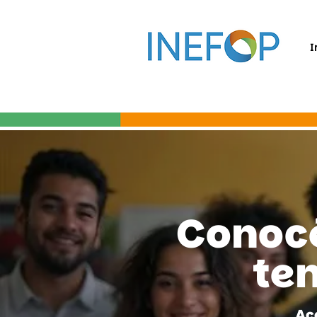
I
Conocé
te
Ac