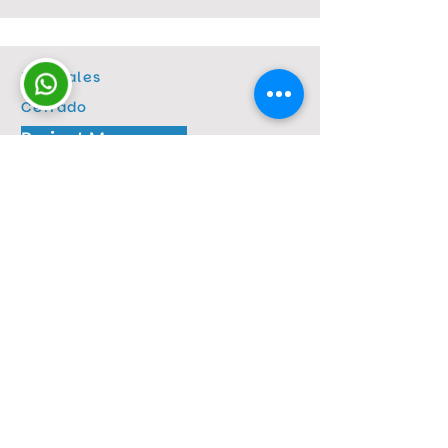
Laborales
Cerrado
Project Manager -
Transformación Digital
Llamado laboral - Sede Montevideo
Ver más
Fecha de publicación:
19 de mayo de 2026
Capacitación
Cerrado