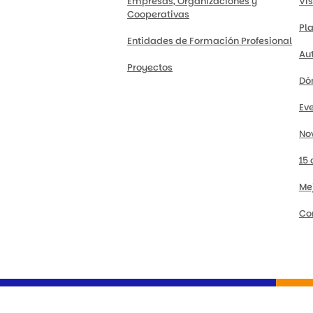
Empresas, Organizaciones y
Vis
Cooperativas
Pl
Entidades de Formación Profesional
Au
Proyectos
Dó
Ev
No
15
Me
Co
Consultas y sugerencias
|
Contacto