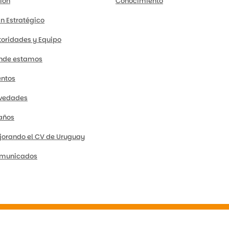
ión
Conocimiento
an Estratégico
toridades y Equipo
nde estamos
entos
vedades
 años
jorando el CV de Uruguay
municados
|
Trabajá con nosotros
|
Mapa del sitio
|
Intranet
|
Viáticos
|
Polí