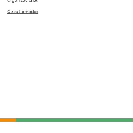
Organizaciones
Otros Llamados
tica de cookies
|
Protección de datos