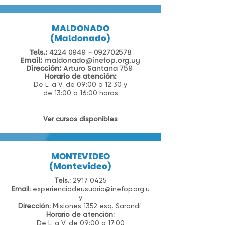
MALDONADO
(Maldonado)
Tels.:
4224 0949 - 092702578
Email:
maldonado@inefop.org.uy
Dirección:
Arturo Santana 759
Horario de atención:
De L. a V. de 09:00 a 12:30 y
de 13:00 a 16:00 horas
Ver cursos disponibles
MONTEVIDEO
(Montevideo)
Tels.:
2917 0425
Email:
experienciadeusuario@inefop.org.u
y
Dirección:
Misiones 1352 esq. Sarandí
Horario de atención:
De L. a V. de 09:00 a 17:00