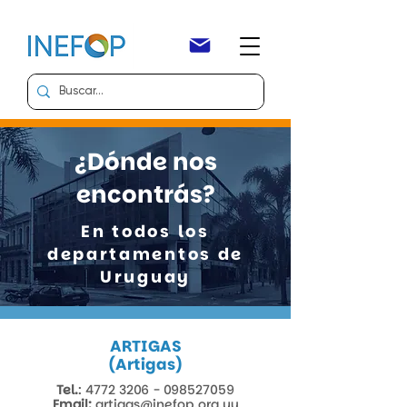
¿Dónde nos
encontrás?
En todos los
departamentos de
Uruguay​
ARTIGAS
(Artigas)
Tel.
:
4772 3206 - 098527059
Email:
artigas@inefop.org.uy