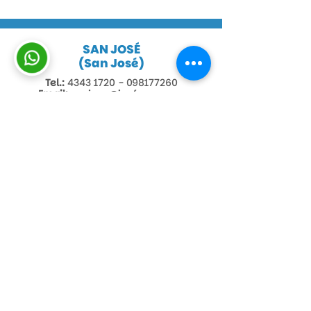
SAN JOSÉ​
(San José)
Tel.:
4343 1720 - 098177260
Email:
sanjose@inefop.org.uy
Dirección:
Colón 513 Loc 2​
Horario de atención:
De L. a V. de 09:00 a 12:30 y
de 13:00 a 16:00 horas
Ver cursos disponibles
MERCEDES
(Soriano)
Tel.:
4533 0735 - 092999412
Email:
soriano@inefop.org.uy
Dirección:
Colón 390 Bis (Mercedes)​
Horario de atención:
De L. a V. de 09:00 a 12:30 y