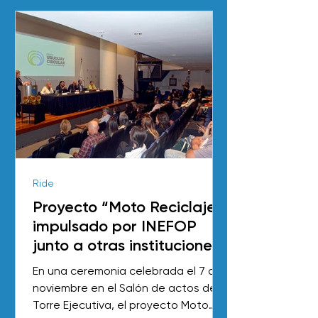
Ride
Proyecto “Moto Reciclaje”,
impulsado por INEFOP
junto a otras instituciones,
recibe mención especial
En una ceremonia celebrada el 7 de
en Premios Uruguay
noviembre en el Salón de actos de
Circular 2024
Torre Ejecutiva, el proyecto Moto