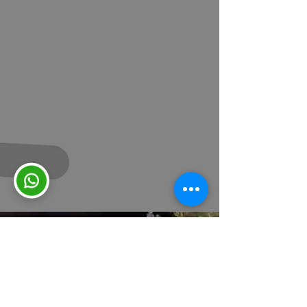
Consultas y sugerencias
|
Contacto
|
Trabajá con nosotros
|
Mapa del
sitio
|
Intranet
|
Viáticos
|
Política de