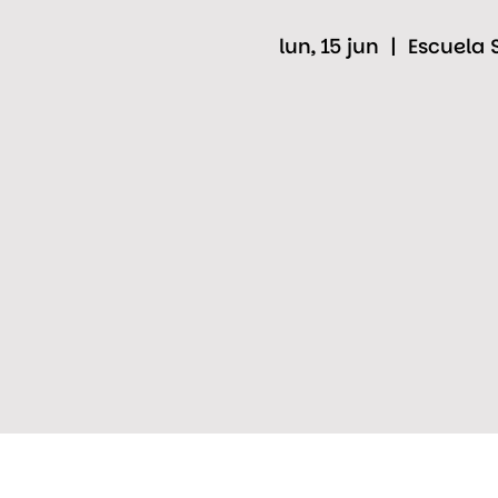
lun, 15 jun
  |  
Escuela 