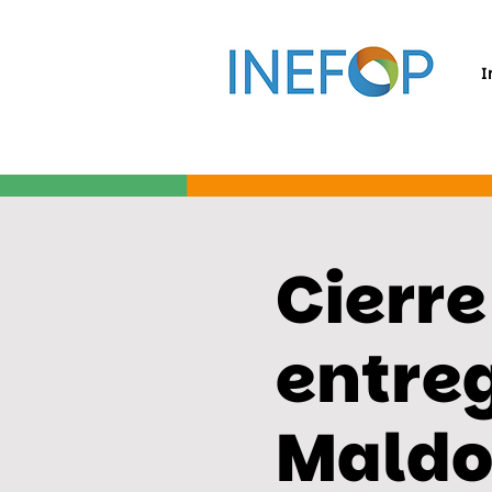
I
Cierre
entreg
Mald