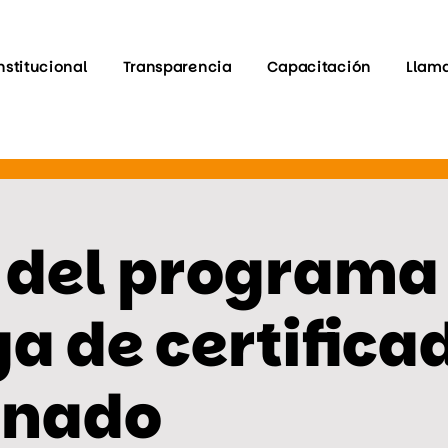
nstitucional
Transparencia
Capacitación
Llam
 del programa
a de certifica
onado