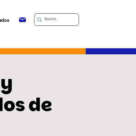
ados
 y
dos de