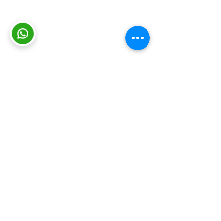
Consultas y sugerencias
|
Contacto
|
Trabajá con nosotros
|
Mapa del
sitio
|
Intranet
|
Viáticos
|
Política de
cookies
|
Protección de datos
© INEFOP 2026
Somos el Instituto Nacional de Empleo
y Formación Profesional (INEFOP).
Brindamos oportunidades de
capacitación y formación a personas,
empresas y organizaciones con el fin
de mejorar las condiciones de