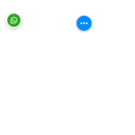
Consultas y sugerencias
|
Contacto
|
Trabajá con nosotros
|
Mapa del
sitio
|
Intranet
|
Viáticos
|
Política de
cookies
|
Protección de datos
© INEFOP 2026
Somos el Instituto Nacional de Empleo
y Formación Profesional (INEFOP).
Brindamos oportunidades de
capacitación y formación a personas,
empresas y organizaciones con el fin
de mejorar las condiciones de