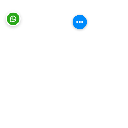
Consultas y sugerencias
|
Contacto
|
Trabajá con nosotros
|
Mapa del
sitio
|
Intranet
|
Viáticos
|
Política de
cookies
|
Protección de datos
© INEFOP 2026
Somos el Instituto Nacional de Empleo
y Formación Profesional (INEFOP).
Brindamos oportunidades de
capacitación y formación a personas,
empresas y organizaciones con el fin
de mejorar las condiciones de