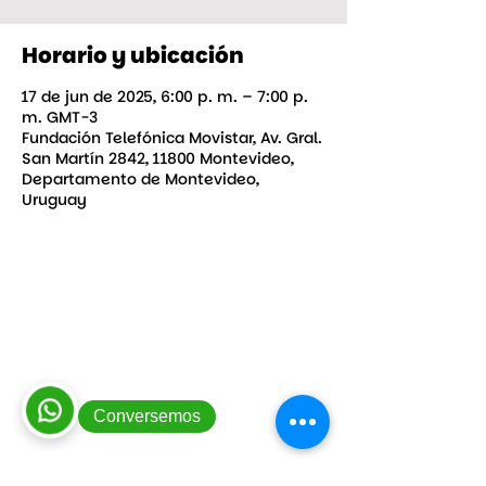
Horario y ubicación
17 de jun de 2025, 6:00 p. m. – 7:00 p.
m. GMT-3
Fundación Telefónica Movistar, Av. Gral.
San Martín 2842, 11800 Montevideo,
Departamento de Montevideo,
Uruguay
Consultas y sugerencias
|
Contacto
|
Trabajá con nosotros
|
Mapa del
Conversemos
sitio
|
Intranet
|
Viáticos
|
Política de
cookies
|
Protección de datos