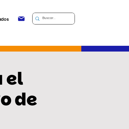
ados
 el
o de