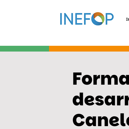
I
Forma
desarr
Canel