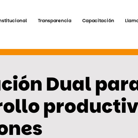
nstitucional
Transparencia
Capacitación
Llam
ción Dual para
ollo productiv
ones