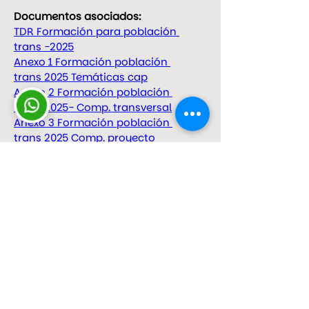
Documentos asociados:
TDR Formación para población 
trans -2025
Anexo 1 Formación población 
trans 2025 Temáticas cap
Anexo 2 Formación población 
trans 2025- Comp. transversal
Anexo 3 Formación población 
trans 2025 Comp. proyecto 
ocupacional
Anexo 4 Formación población 
trans 2025 Cuadro de inserciones
Anexo 5 Formación población 
trans 2025 Grilla de dimensiones e 
items evaluación
Anexo 6 Formación población 
trans 2025 CV Institucional
Anexo 7 Formación población 
trans 2025 Sist. primer espacio de 
consultas