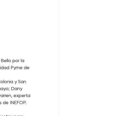
Bello por la 
Unidad Pyme de 
olonia y San 
uayo; Dany 
arren, experta 
s de INEFOP. 