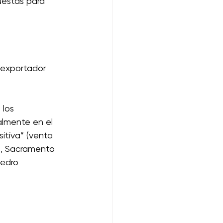
uestas para 
 exportador 
los 
almente en el 
sitiva” (venta 
), Sacramento 
Pedro 