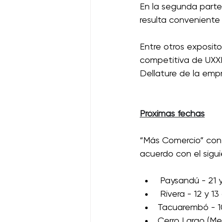
En la segunda parte 
resulta conveniente 
Entre otros exposito
competitiva de UXXI;
Dellature de la empr
Próximas fechas
“Más Comercio” conti
acuerdo con el sigui
 Paysandú - 21
 Rivera - 12 y 13
Tacuarembó - 10 
Cerro Largo (Me