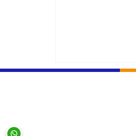
Consultas y sugerencias
|
Contacto
© 
INEFOP participó en
“Impulso Pyme”
presentando sus