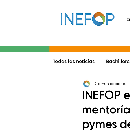
I
Todas las noticias
Bachillere
INEFOP 15 años
Ride
Comunicaciones 
INEFOP e
Proyectos inclusivos
mentoría
+ 
pymes de