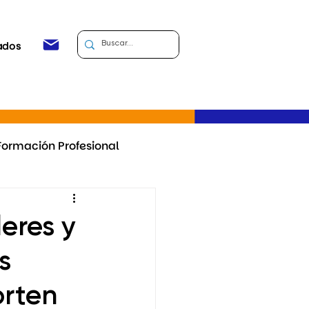
ados
Formación Profesional
Uruguay
+Fortalezas
eres y
s
ma de formación docente
orten