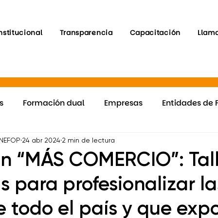
nstitucional
Transparencia
Capacitación
Llam
s
Formación dual
Empresas
Entidades de 
Programa RET
Inclusión
Mejorando el CV de 
INEFOP
24 abr 2024
2 min de lectura
n “MÁS COMERCIO”: Tall
s para profesionalizar la
Fortalezas
Mejorando el CV de Uruguay
Progra
 todo el país y que exp