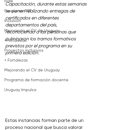
Ride
Capacitación, durante estas semanas 
Programa RET
se vienen realizando entregas de 
certificados en diferentes 
Inclusión
departamentos del país, 
Mejorando el CV de Uruguay
reconociendo a las personas que 
culminaron los tramos formativos 
+Fortalezas
previstos por el programa en su 
Proyectos inclusivos
primera edición. 
+ Fortalezas
Mejorando el CV de Uruguay
Programa de formación docente
Uruguay Impulsa
Estas instancias forman parte de un 
proceso nacional que busca valorar 