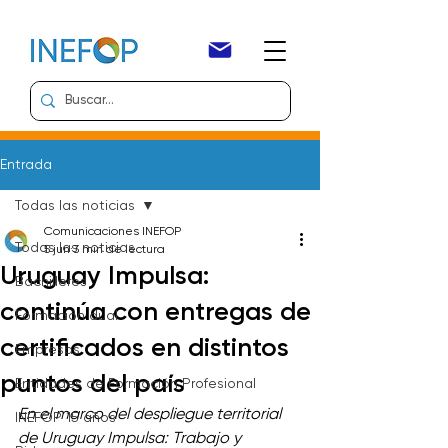
Entrada
Todas las noticias
Comunicaciones INEFOP
Todas las noticias
5 jun
3 min de lectura
Uruguay Impulsa:
Bachilleres
continúa con entregas de
Formación dual
certificados en distintos
Empresas
puntos del país
Entidades de Formación Profesional
En el marco del despliegue territorial 
INEFOP 15 años
de Uruguay Impulsa: Trabajo y 