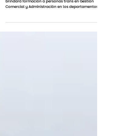
Gestión comercial y Administración:
capacitaciones para inserción laboral
de personas trans
En el marco de un convenio entre MIDES e INEFOP, se
brindará formación a personas trans en Gestión
Comercial y Administración en los departamentos
de Montevideo, Canelones y Cerro Largo, sin costo
para quienes participen. Las inscripciones están
abiertas. El Proyecto de formación y
acompañamiento para la inserción educativa y
laboral de personas trans busca ampliar las
oportunidades de acceso y permanencia en el
sistema educativo y en el mercado de trabajo,
promoviendo condi