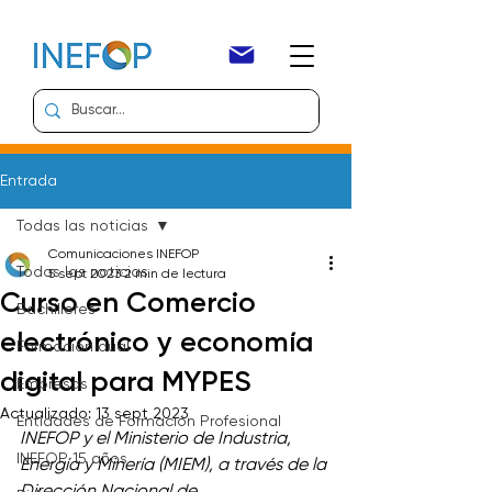
Entrada
Todas las noticias
Comunicaciones INEFOP
Todas las noticias
5 sept 2023
2 min de lectura
Curso en Comercio
Bachilleres
electrónico y economía
Formación dual
digital para MYPES
Empresas
Actualizado:
13 sept 2023
Entidades de Formación Profesional
INEFOP y el Ministerio de Industria, 
INEFOP 15 años
Energía y Minería (MIEM), a través de la 