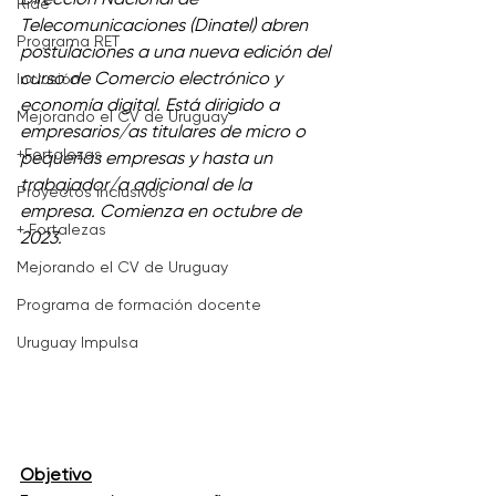
Dirección Nacional de 
Ride
Telecomunicaciones (Dinatel) abren 
Programa RET
postulaciones a una nueva edición del 
curso de Comercio electrónico y 
Inclusión
economía digital. Está dirigido a 
Mejorando el CV de Uruguay
empresarios/as titulares de micro o 
+Fortalezas
pequeñas empresas y hasta un 
trabajador/a adicional de la 
Proyectos inclusivos
empresa. Comienza en octubre de 
+ Fortalezas
2023.
Mejorando el CV de Uruguay
Programa de formación docente
Uruguay Impulsa
Objetivo