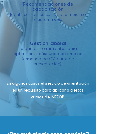
Recomendaciones de
capacitación
Identificamos los cursos que mejor se
ajustan a vos.
Gestión laboral
Te damos herramientas para
optimizar tu búsqueda de empleo
(armando de CV, carta de
presentación).
En algunos casos el servicio de orientación
es un requisito para aplicar a ciertos
cursos de INEFOP.